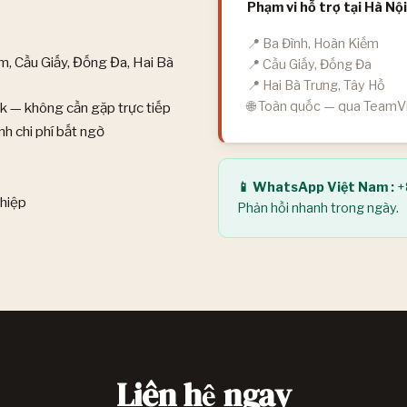
Phạm vi hỗ trợ tại Hà Nội
📍 Ba Đình, Hoàn Kiếm
ếm, Cầu Giấy, Đống Đa, Hai Bà
📍 Cầu Giấy, Đống Đa
📍 Hai Bà Trưng, Tây Hồ
🌐 Toàn quốc — qua TeamV
 — không cần gặp trực tiếp
h chi phí bất ngờ
📱 WhatsApp Việt Nam :
+
ghiệp
Phản hồi nhanh trong ngày.
Liên hệ ngay