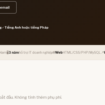
 email
g
✓
Tiếng Anh hoặc tiếng Pháp
t Nam
🖥️
3 năm
hỗ trợ IT doanh nghiệp
🌐
Web
HTML/CSS/PHP/MySQL
📍
bắt đầu. Không tính thêm phụ phí.