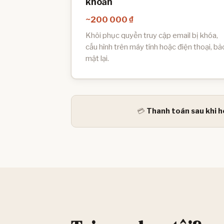
khoản
~200 000 ₫
Khôi phục quyền truy cập email bị khóa,
cấu hình trên máy tính hoặc điện thoại, bả
mật lại.
💳
Thanh toán sau khi h