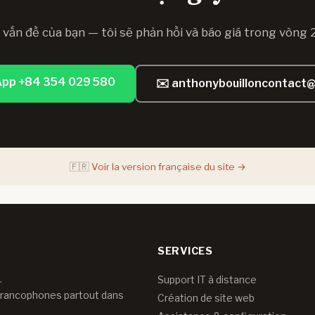
 vấn đề của bạn — tôi sẽ phản hồi và báo giá trong vòng 2
pp +84 354 029 580
✉️ anthonybouilloncontact
🇫🇷
Voir la version française du site →
SERVICES
.
Support IT à distance
francophones partout dans
Création de site web