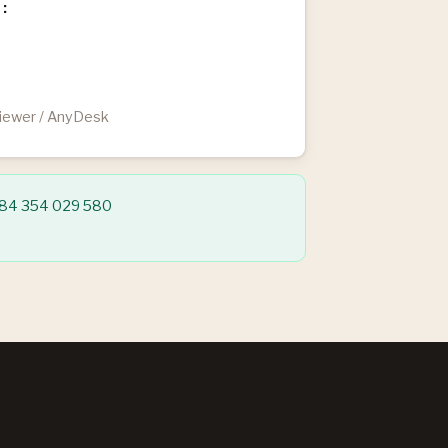
 :
iewer / AnyDesk
84 354 029 580