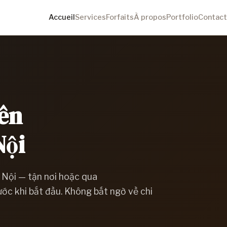
Accueil
Services
Forfaits
À propos
Portfolio
Contact
yên
Nội
à Nội — tận nơi hoặc qua
ớc khi bắt đầu. Không bất ngờ về chi