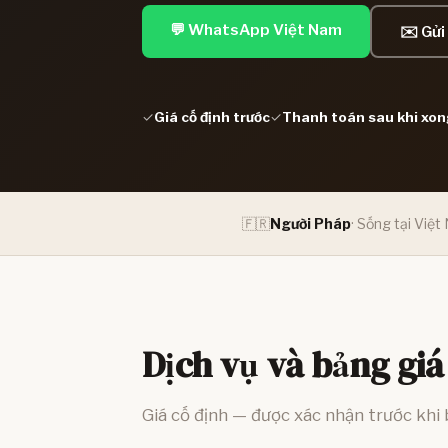
💬 WhatsApp Việt Nam
✉️ Gửi
✓
Giá cố định trước
✓
Thanh toán sau khi xon
🇫🇷
Người Pháp
· Sống tại Việ
Dịch vụ và bảng giá
Giá cố định — được xác nhận trước khi 