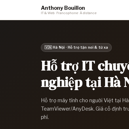
Anthony Bouillon
IT & Web · Francophone · À distance
🇻🇳 Hà Nội · Hỗ trợ tận nơi & từ xa
Hỗ trợ IT chu
nghiệp tại Hà 
Hỗ trợ máy tính cho người Việt tại H
TeamViewer/AnyDesk. Giá cố định trư
phí.