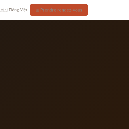
🇻🇳 Tiếng Việt
📅 Prendre rendez-vous