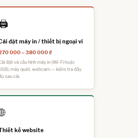
🖨️
Cài đặt máy in / thiết bị ngoại vi
270 000 – 380 000 ₫
Cài đặt và cấu hình máy in (Wi-Fi hoặc
USB), máy quét, webcam — kiểm tra đầy
đủ sau cài.
🌐
Thiết kế website