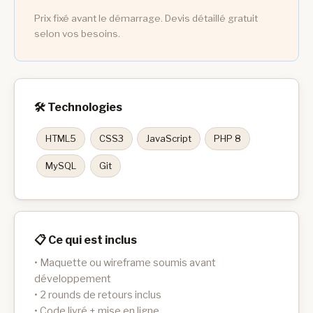
Prix fixé avant le démarrage. Devis détaillé gratuit
selon vos besoins.
🛠️ Technologies
HTML5
CSS3
JavaScript
PHP 8
MySQL
Git
📋 Ce qui est inclus
• Maquette ou wireframe soumis avant
développement
• 2 rounds de retours inclus
• Code livré + mise en ligne